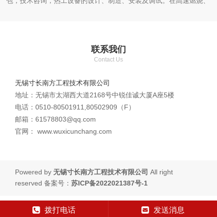
包，技术咨询，热工设备的设计、制造、安装及调试。在高速燃烧、
蓄热燃烧及换向阀、智能燃烧控制、余热综合利用应用方面有独具特
色的高技术含量产品。
公司的技术实力、技术培训、跟踪服务，受到业主和同行的好
联系我们
评。本公司全体同仁追崇“尺有所短，寸有所长”的科学理念，服务企
Contact Us
业造福社会。
公司本着“业绩是更好的丰碑”之理念，坚持科研理论与实践的完
无锡寸长南方工程技术有限公司
美结合，坚持从工程实际中求发展、求创新，坚持与业主共创和谐、
地址：无锡市太湖西大道2168号中锐佳诚大厦A座5楼
双赢的美好前景。
电话：0510-80501911,80502909（F）
邮箱：61578803@qq.com
公司经营理念
官网： www.wuxicunchang.com
科技创新 持续发展 追求卓越 携手共赢
公司使命
为客户提升价值，为公司创造效益，为自己打造未来
Powered by
无锡寸长南方工程技术有限公司
All right
reserved 备案号：
苏ICP备2022021387号-1
拨打电话
发送消息